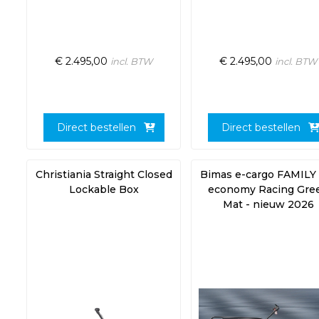
€
2.495,00
€
2.495,00
incl. BTW
incl. BTW
Direct bestellen
Direct bestellen
Christiania Straight Closed
Bimas e-cargo FAMILY 
Lockable Box
economy Racing Gre
Mat - nieuw 2026