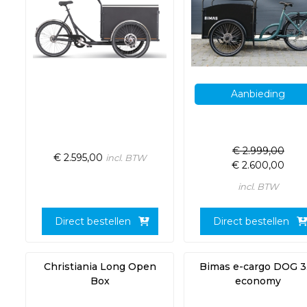
Aanbieding
€
2.999,00
€
2.595,00
incl. BTW
€
2.600,00
incl. BTW
Direct bestellen
Direct bestellen
Christiania Long Open
Bimas e-cargo DOG 3.
Box
economy