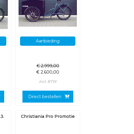
Aanbieding
€
2.999,00
€
2.600,00
incl. BTW
Direct bestellen
3.
Christiania Pro Promotie