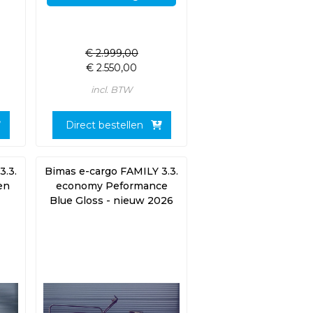
€
2.999,00
€
2.550,00
incl. BTW
Direct bestellen
3.3.
Bimas e-cargo FAMILY 3.3.
en
economy Peformance
Blue Gloss - nieuw 2026