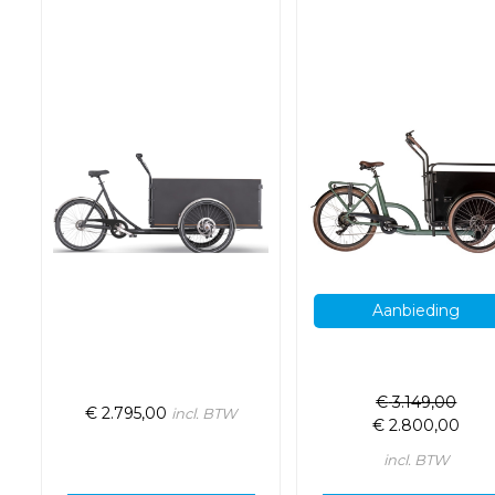
Aanbieding
€
3.149,00
€
2.795,00
incl. BTW
€
2.800,00
incl. BTW