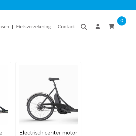
0
|
|
easen
Fietsverzekering
Contact
el
Electrisch center motor