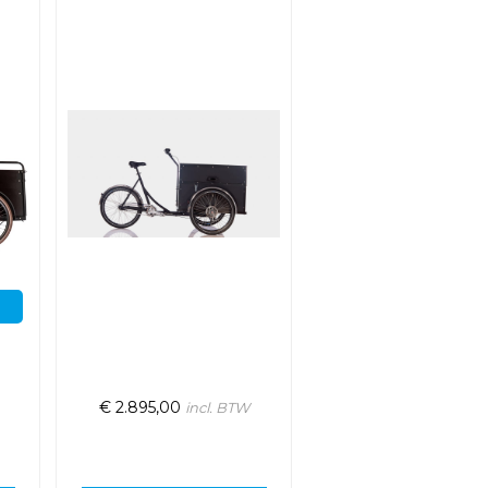
€
2.895,00
incl. BTW