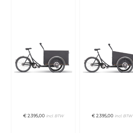
€
2.395,00
€
2.395,00
incl. BTW
incl. BTW