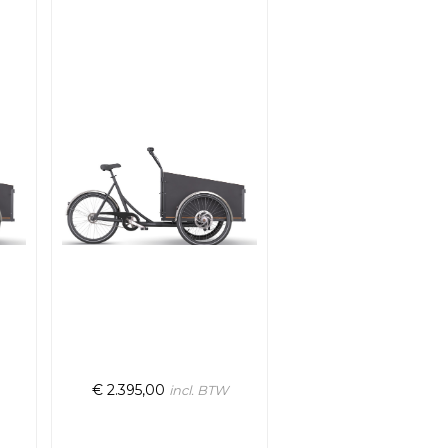
€
2.395,00
incl. BTW