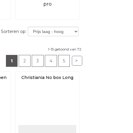
pro
Sorteren op:
1-15 getoond van 72
>
1
2
3
4
5
pen
Christiania No box Long