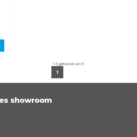
1-5 getoond van 5
1
es showroom