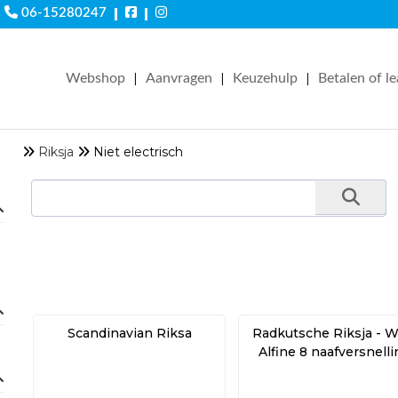
|
|
06-15280247
|
|
|
Webshop
Aanvragen
Keuzehulp
Betalen of l
Riksja
Niet electrisch
Scandinavian Riksa
Radkutsche Riksja - Wi
Alfine 8 naafversnell