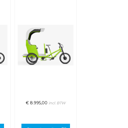
€
8.995,00
incl. BTW