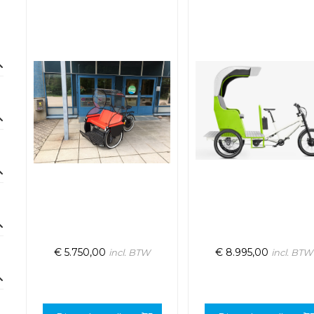
€
5.750,00
€
8.995,00
incl. BTW
incl. BTW