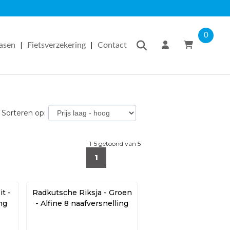
0
|
|
easen
Fietsverzekering
Contact
Sorteren op:
1-5 getoond van 5
1
t -
Radkutsche Riksja - Groen
ing
- Alfine 8 naafversnelling