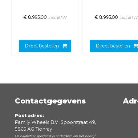
€
8.995,00
€
8.995,00
incl. BTW
incl. BTW
Direct bestellen
Direct bestellen
Contactgegevens
Adr
Post adres:
Family Wheels B.V., Spoorstraat 49,
5865 AG Tienray
De bakfietsenspecialist is onderdeel van het bedrijf