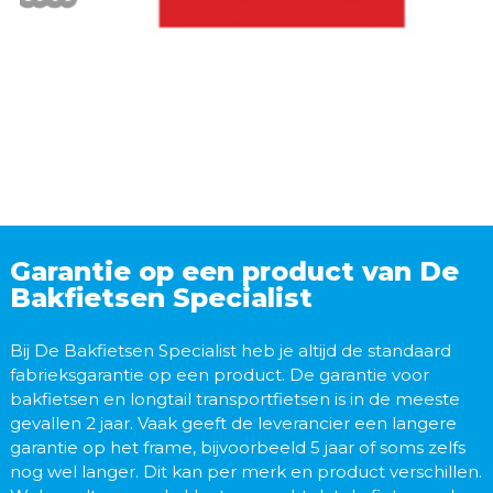
Garantie op een product van De
Bakfietsen Specialist
Bij De Bakfietsen Specialist heb je altijd de standaard
fabrieksgarantie op een product. De garantie voor
bakfietsen en longtail transportfietsen is in de meeste
gevallen 2 jaar. Vaak geeft de leverancier een langere
garantie op het frame, bijvoorbeeld 5 jaar of soms zelfs
nog wel langer. Dit kan per merk en product verschillen.