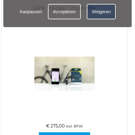
GPS Tracker Powunity
Aanpassen
Accepteren
Weigeren
€
275,00
incl. BTW