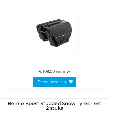
€
109,00
incl. BTW
Direct bestellen
Benno Boost Studded Snow Tyres - set
2 stuks