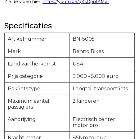
Zie de video hier:
https://youtu.be/qKsDpnIKMaI
Specificaties
Artikelnummer
BN-5005
Merk
Benno Bikes
Land van herkomst
USA
Prijs categorie
3.000 - 5.000 euro
Bakfiets type
Longtail transportfiets
Maximum aantal
2 kinderen
passagiers
Aandrijving
Electrisch center
motor pro
Kracht motor
85Nm torque