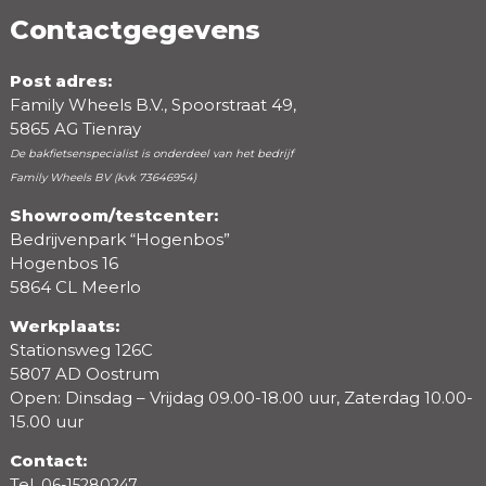
Contactgegevens
Post adres:
Family Wheels B.V., Spoorstraat 49,
5865 AG Tienray
De bakfietsenspecialist is onderdeel van het bedrijf
Family Wheels BV (kvk 73646954)
Showroom/testcenter:
Bedrijvenpark “Hogenbos”
Beoordeling
Hogenbos 16
5864 CL Meerlo
Werkplaats:
Stationsweg 126C
5807 AD Oostrum
Open: Dinsdag – Vrijdag 09.00-18.00 uur, Zaterdag 10.00-
15.00 uur
Contact:
Tel.
06-15280247