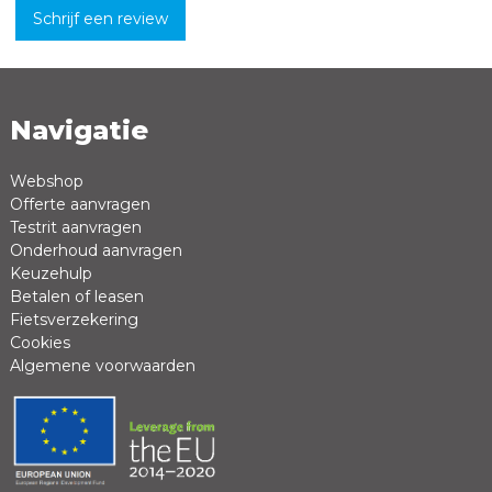
Schrijf een review
Navigatie
Naam *
Emailadres *
Webshop
Offerte aanvragen
Review *
Testrit aanvragen
Onderhoud aanvragen
Keuzehulp
Betalen of leasen
Fietsverzekering
Cookies
Algemene voorwaarden
Positieve punten
Negatieve punten