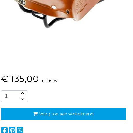
€
135,00
incl. BTW
Voeg toe aan winkelmand