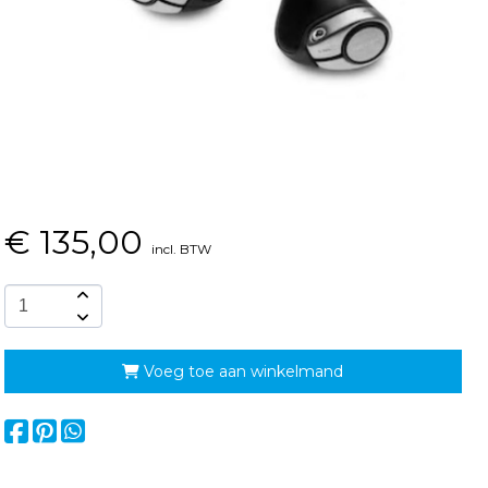
€
135,00
incl. BTW
Voeg toe aan winkelmand