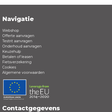
Navigatie
Naam *
Emailadres *
Webshop
Offerte aanvragen
Review *
Testrit aanvragen
Onderhoud aanvragen
Keuzehulp
Betalen of leasen
Fietsverzekering
Cookies
Algemene voorwaarden
Positieve punten
Negatieve punten
Contactgegevens