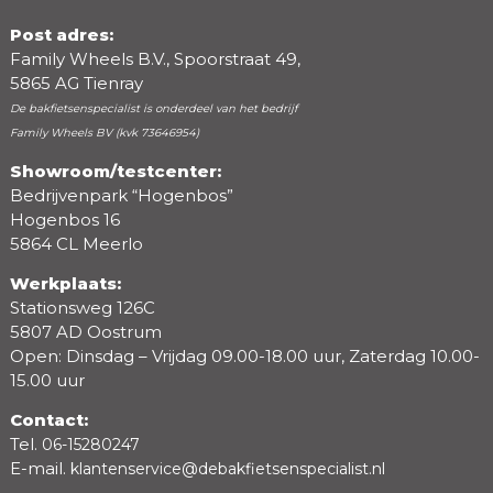
Post adres:
Family Wheels B.V., Spoorstraat 49,
5865 AG Tienray
De bakfietsenspecialist is onderdeel van het bedrijf
Family Wheels BV (kvk 73646954)
Showroom/testcenter:
Bedrijvenpark “Hogenbos”
Beoordeling
Hogenbos 16
5864 CL Meerlo
Werkplaats:
Stationsweg 126C
5807 AD Oostrum
Open: Dinsdag – Vrijdag 09.00-18.00 uur, Zaterdag 10.00-
15.00 uur
Contact:
Tel.
06-15280247
E-mail.
klantenservice@debakfietsenspecialist.nl