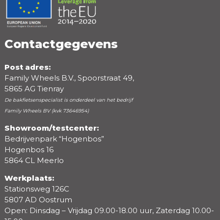
Positieve punten
Negatieve punten
Contactgegevens
Post adres:
Family Wheels B.V., Spoorstraat 49,
5865 AG Tienray
De bakfietsenspecialist is onderdeel van het bedrijf
Family Wheels BV (kvk 73646954)
Showroom/testcenter:
Bedrijvenpark “Hogenbos”
Beoordeling
Hogenbos 16
5864 CL Meerlo
Werkplaats:
Stationsweg 126C
5807 AD Oostrum
Open: Dinsdag – Vrijdag 09.00-18.00 uur, Zaterdag 10.00-