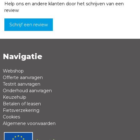
Help ons en andere klanten door het schrijven van een
review
Schrijf een review
Navigatie
Naam *
Emailadres *
Webshop
Offerte aanvragen
Review *
Testrit aanvragen
Onderhoud aanvragen
Keuzehulp
Betalen of leasen
Fietsverzekering
Cookies
Algemene voorwaarden