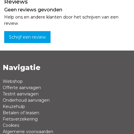
Reviews
Geen reviews gevonden
Help ons en andere klanten door het schrijven van een
review
Schrijf een review
Navigatie
Naam *
Emailadres *
Webshop
Offerte aanvragen
Review *
Testrit aanvragen
Onderhoud aanvragen
Keuzehulp
Betalen of leasen
Fietsverzekering
Cookies
Algemene voorwaarden