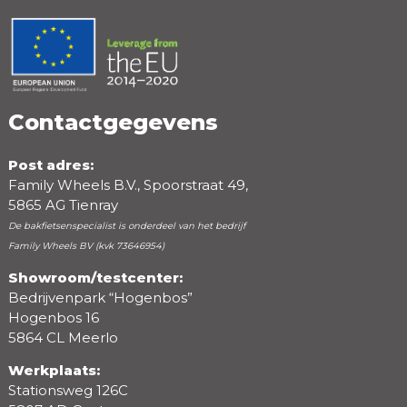
Positieve punten
Negatieve punten
Contactgegevens
Post adres:
Family Wheels B.V., Spoorstraat 49,
5865 AG Tienray
De bakfietsenspecialist is onderdeel van het bedrijf
Family Wheels BV (kvk 73646954)
Showroom/testcenter:
Bedrijvenpark “Hogenbos”
Beoordeling
Hogenbos 16
5864 CL Meerlo
Werkplaats:
Stationsweg 126C