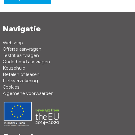
Navigatie
Naam *
Emailadres *
Webshop
Offerte aanvragen
Review *
Testrit aanvragen
Onderhoud aanvragen
Keuzehulp
Betalen of leasen
Fietsverzekering
Cookies
Algemene voorwaarden
Positieve punten
Negatieve punten