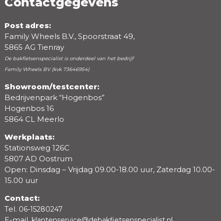
Contactgegevens
Post adres:
Family Wheels B.V., Spoorstraat 49,
5865 AG Tienray
De bakfietsenspecialist is onderdeel van het bedrijf
Family Wheels BV (kvk 73646954)
Showroom/testcenter:
Bedrijvenpark “Hogenbos”
Beoordeling
Hogenbos 16
5864 CL Meerlo
Werkplaats:
Stationsweg 126C
5807 AD Oostrum
Open: Dinsdag – Vrijdag 09.00-18.00 uur, Zaterdag 10.00-
15.00 uur
Contact:
Tel.
06-15280247
E-mail.
klantenservice@debakfietsenspecialist.nl