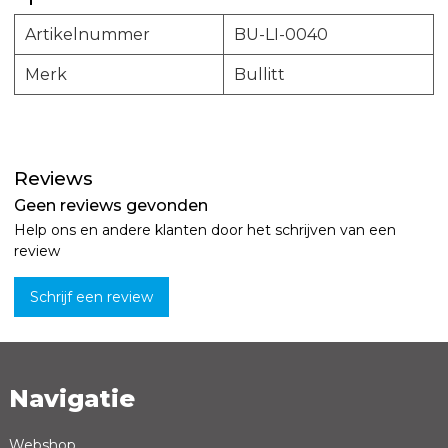
Artikelnummer
BU-LI-0040
Merk
Bullitt
Reviews
Geen reviews gevonden
Help ons en andere klanten door het schrijven van een
review
Schrijf een review
Navigatie
Naam *
Emailadres *
Webshop