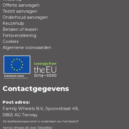
Offerte aanvragen
Review *
Testrit aanvragen
Onderhoud aanvragen
Keuzehulp
Betalen of leasen
Fietsverzekering
Cookies
Algemene voorwaarden
Positieve punten
Negatieve punten
Contactgegevens
Post adres:
Family Wheels B.V., Spoorstraat 49,
5865 AG Tienray
De bakfietsenspecialist is onderdeel van het bedrijf
Family Wheels BV (kvk 73646954)