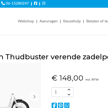
|
|
06-15280247
|
|
|
Webshop
Aanvragen
Keuzehulp
Betalen of l
 Thudbuster verende zadel
€
148,00
incl. BTW