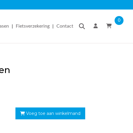
0
|
|
easen
Fietsverzekering
Contact
pen
Voeg toe aan winkelmand