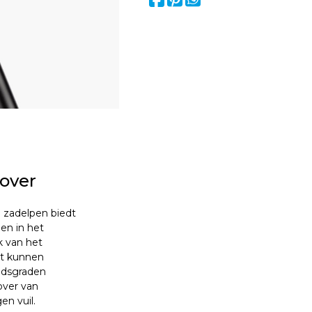
over
e zadelpen biedt
en in het
k van het
rt kunnen
eidsgraden
over van
n vuil.