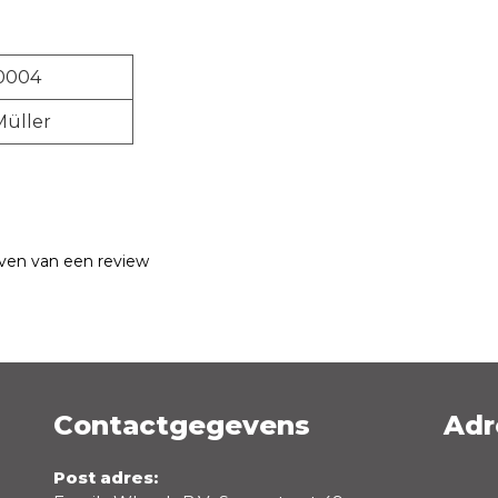
-0004
Müller
jven van een review
Contactgegevens
Adr
Emailadres *
Post adres: