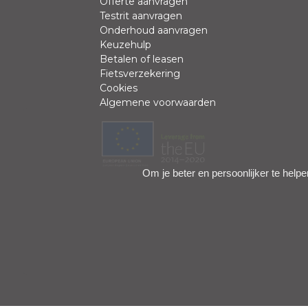
Offerte aanvragen
Review *
Testrit aanvragen
Onderhoud aanvragen
Keuzehulp
Betalen of leasen
Fietsverzekering
Cookies
Algemene voorwaarden
Positieve punten
Om je beter en persoonlijker te helpe