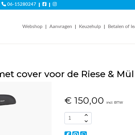
|
|
06-15280247
|
|
|
Webshop
Aanvragen
Keuzehulp
Betalen of l
et cover voor de Riese & Müll
€
150,00
incl. BTW