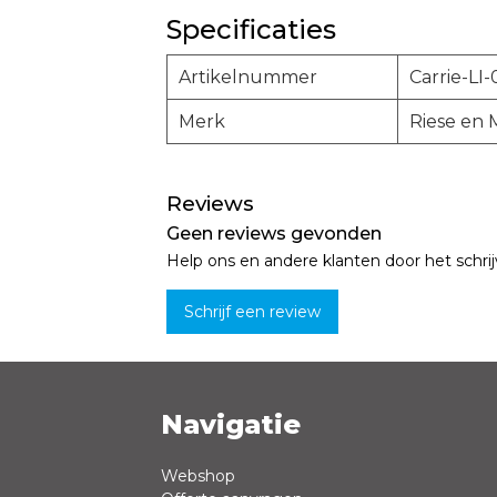
Specificaties
Artikelnummer
Carrie-LI
Merk
Riese en 
Reviews
Geen reviews gevonden
Help ons en andere klanten door het schri
Schrijf een review
Navigatie
Naam *
Webshop