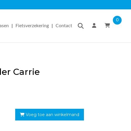
0
|
|
easen
Fietsverzekering
Contact
er Carrie
Voeg toe aan winkelmand