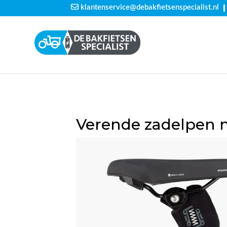
|
klantenservice@debakfietsenspecialist.nl
Verende zadelpen m