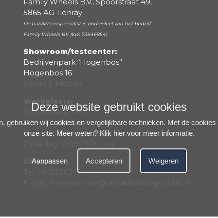
Family Wheels B.V., Spoorstraat 49,
5865 AG Tienray
De bakfietsenspecialist is onderdeel van het bedrijf
Family Wheels BV (kvk 73646954)
Showroom/testcenter:
Bedrijvenpark “Hogenbos”
Hogenbos 16
5864 CL Meerlo
Werkplaats:
Deze website gebruikt cookies
Negatieve punten
Stationsweg 126C
5807 AD Oostrum
n, gebruiken wij cookies en vergelijkbare technieken. Met de cookies
Open: Dinsdag – Vrijdag 09.00-18.00 uur,
onze site. Meer weten?
Klik hier voor meer informatie
.
Zaterdag 10.00-15.00 uur
Contact:
Aanpassen
Accepteren
Weigeren
Tel.
06-15280247
E-mail.
klantenservice@debakfietsenspecialist.nl