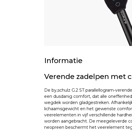
Informatie
Verende zadelpen met c
De by,schulz G.2 ST parallellogram-verend
een dusdanig comfort, dat alle oneffenhed
wegdek worden gladgestreken. Afhankelij
lichaamsgewicht en het gewenste comfo
veerelementen in vijf verschillende hardh
worden aangebracht. De meegeleverde c
neopreen beschermt het veerelement tege