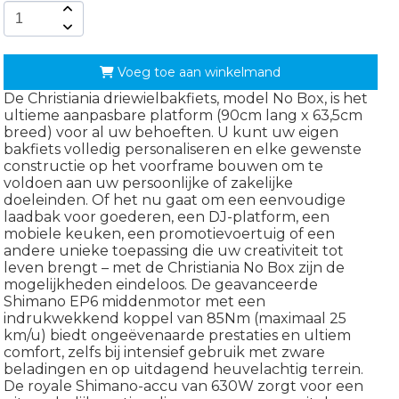
Voeg toe aan winkelmand
De Christiania driewielbakfiets, model No Box, is het
ultieme aanpasbare platform (90cm lang x 63,5cm
breed) voor al uw behoeften. U kunt uw eigen
bakfiets volledig personaliseren en elke gewenste
constructie op het voorframe bouwen om te
voldoen aan uw persoonlijke of zakelijke
doeleinden. Of het nu gaat om een eenvoudige
laadbak voor goederen, een DJ-platform, een
mobiele keuken, een promotievoertuig of een
andere unieke toepassing die uw creativiteit tot
leven brengt – met de Christiania No Box zijn de
mogelijkheden eindeloos. De geavanceerde
Shimano EP6 middenmotor met een
indrukwekkend koppel van 85Nm (maximaal 25
km/u) biedt ongeëvenaarde prestaties en ultiem
comfort, zelfs bij intensief gebruik met zware
beladingen en op uitdagend heuvelachtig terrein.
De royale Shimano-accu van 630W zorgt voor een