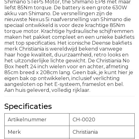
Shimano STePS Motor, the Shimano EP8 met maar
liefst 85Nm torque. De battery is een grote 630W
akku van Shimano. De versnellingen zijn de
nieuwste Nexus 5i naafversnelling van Shimano die
speciaal ontwikkeld is voor deze krachtige 85Nm
torque motor. Krachtige hydraulische schijfremmen
maken het pakket compleet en een unieke bakfiets
met top specificaties. Het iconische Deense bakfiets
merk Christiania is wereldwijd bekend vanwege
haar hoge kwaliteit, duurzaamheid, retro looks en
het uitzonderlijke lichte gewicht. De Christiania No
Box heeft 24 inch wielen voor en achter, afmeting
85cm breed x 208cm lang. Geen bak, je kunt hier je
eigen bak op ontwikkelen, inclusief verlichting
aangesloten op het E-systeem, frameslot en bel.
Aan huis geleverd, volledig rijklaar.
Specificaties
Artikelnummer
CH-0020
Merk
Christiania