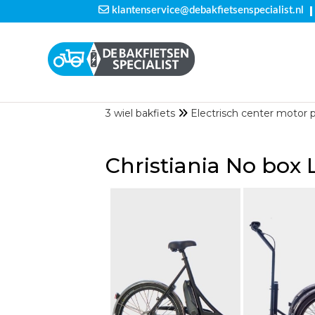
|
klantenservice@debakfietsenspecialist.nl
3 wiel bakfiets
Electrisch center motor 
Christiania No box