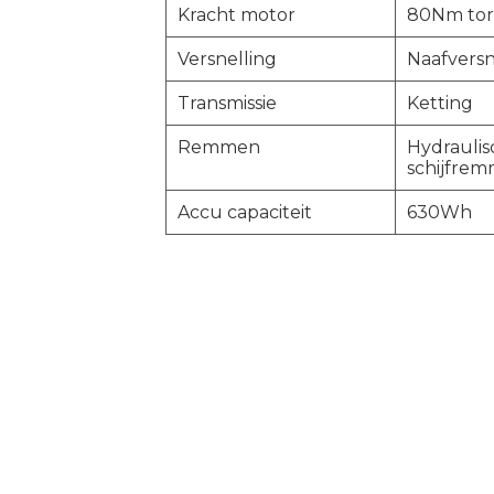
Kracht motor
80Nm tor
Versnelling
Naafversn
Transmissie
Ketting
Remmen
Hydrauli
schijfre
Accu capaciteit
630Wh