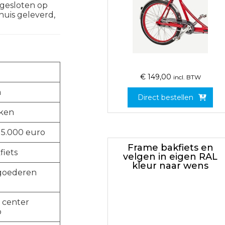
ngesloten op
huis geleverd,
€
149,00
incl. BTW
a
Direct bestellen
ken
 5.000 euro
Frame bakfiets en
fiets
velgen in eigen RAL
kleur naar wens
 goederen
h center
o