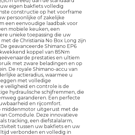
3,5cm breed) dan de standaard
 uw eigen bakfiets volledig
nste constructie op het voorframe
 persoonlijke of zakelijke
om een eenvoudige laadbak voor
een mobiele keuken, een
ere unieke toepassing die uw
– met de Christiania No Box Long zijn
. De geavanceerde Shimano EP6
ukwekkend koppel van 85Nm
geëvenaarde prestaties en ultiem
gebruik met zware beladingen en op
ein. De royale Shimano-accu van
rlijke actieradius, waarmee u
fleggen met volledige
 veiligheid en controle is de
tige hydraulische schijfremmen, die
emweg garanderen. Een perfecte
uwbaarheid en rijcomfort.
 middenmotor uitgerust met de
van Comodule. Deze innovatieve
ls tracking, een diefstalalarm,
tiviteit tussen uw bakfiets en uw
altijd verbonden en volledig in