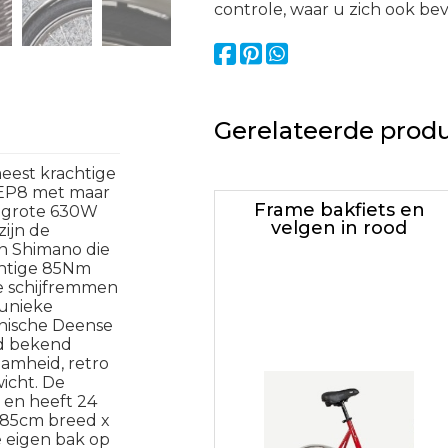
controle, waar u zich ook bev
Gerelateerde prod
eest krachtige
 EP8 met maar
Frame bakfiets en
n grote 630W
velgen in rood
zijn de
an Shimano die
achtige 85Nm
e schijfremmen
unieke
conische Deense
ijd bekend
amheid, retro
wicht. De
r en heeft 24
g 85cm breed x
e eigen bak op