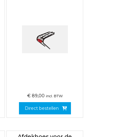
€
89,00
incl. BTW
Direct bestellen
Afdekhoes voor de