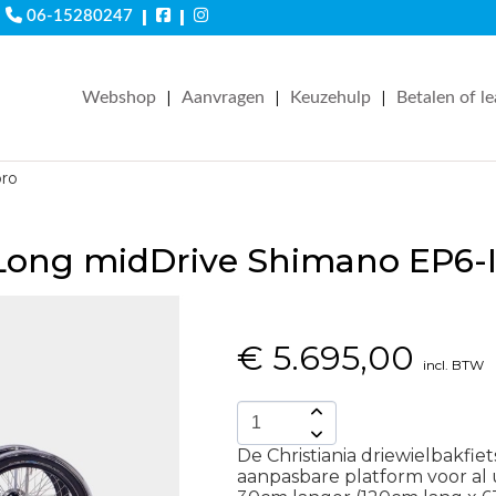
|
|
06-15280247
|
|
|
Webshop
Aanvragen
Keuzehulp
Betalen of l
pro
 Long midDrive Shimano EP6-
€
5.695,00
incl. BTW
De Christiania driewielbakfie
aanpasbare platform voor al 