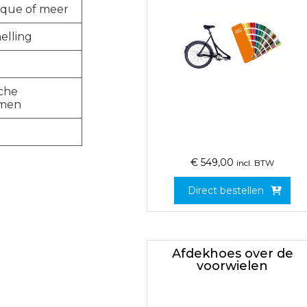
que of meer
elling
sche
mmen
€
549,00
incl. BTW
Direct bestellen
Afdekhoes over de
voorwielen