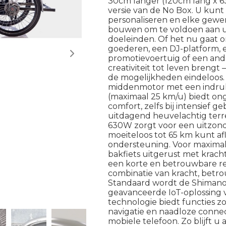
30cm langer (120cm lang x 6
versie van de No Box. U kunt
personaliseren en elke gewe
bouwen om te voldoen aan uw
doeleinden. Of het nu gaat 
goederen, een DJ-platform, 
promotievoertuig of een and
creativiteit tot leven brengt 
de mogelijkheden eindeloos
middenmotor met een indr
(maximaal 25 km/u) biedt on
comfort, zelfs bij intensief 
uitdagend heuvelachtig terr
630W zorgt voor een uitzonde
moeiteloos tot 65 km kunt a
ondersteuning. Voor maximale
bakfiets uitgerust met krach
een korte en betrouwbare r
combinatie van kracht, betro
Standaard wordt de Shimano
geavanceerde IoT-oplossing 
technologie biedt functies zoa
navigatie en naadloze connec
mobiele telefoon. Zo blijft u 