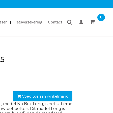
0
|
|
easen
Fietsverzekering
Contact
I5
Voeg toe aan winkelmand
ts, model No Box Long, is het ultieme
uw behoeften. Dit model Long is