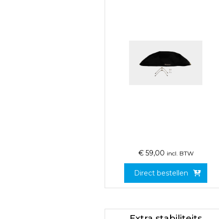
€
59,00
incl. BTW
Direct bestellen
Extra stabiliteits