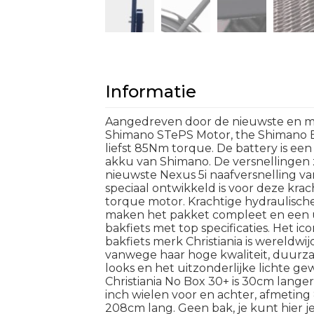
Informatie
Aangedreven door de nieuwste en m
Shimano STePS Motor, the Shimano
liefst 85Nm torque. De battery is ee
akku van Shimano. De versnellingen 
nieuwste Nexus 5i naafversnelling v
speciaal ontwikkeld is voor deze kr
torque motor. Krachtige hydraulisch
maken het pakket compleet en een 
bakfiets met top specificaties. Het i
bakfiets merk Christiania is wereldw
vanwege haar hoge kwaliteit, duurza
looks en het uitzonderlijke lichte ge
Christiania No Box 30+ is 30cm lange
inch wielen voor en achter, afmetin
208cm lang. Geen bak, je kunt hier j