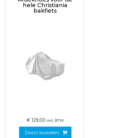
hele Christiania
bakfiets
€
129,00
incl. BTW
Direct bestellen