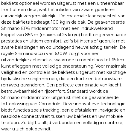
bakfiets optioneel worden uitgerust met een uitneembaar
front of een deur, wat het inladen van zware goederen
aanzienlijk vergemakkelijkt. De maximale laadcapaciteit van
deze bakfiets bedraagt 100 kg in de bak. De geavanceerde
Shimano EP6 middenmotor met een indrukwekkend
koppel van 85Nm (maximaal 25 km/u) biedt ongeëvenaarde
prestaties en ultiem comfort, zelfs bij intensief gebruik met
zware beladingen en op uitdagend heuvelachtig terrein. De
royale Shimano-accu van 630W zorgt voor een
uitzonderlijke actieradius, waarmee u moeiteloos tot 65 km
kunt afleggen met volledige ondersteuning. Voor maximale
veiligheid en controle is de bakfiets uitgerust met krachtige
hydraulische schijfremmen, die een korte en betrouwbare
remweg garanderen. Een perfecte combinatie van kracht,
betrouwbaarheid en rijcomfort. Standaard wordt de
Shimano middenmotor uitgerust met de geavanceerde
IoT-oplossing van Comodule. Deze innovatieve technologie
biedt functies zoals tracking, een diefstalalarm, navigatie en
naadloze connectiviteit tussen uw bakfiets en uw mobiele
telefoon. Zo blijft u altijd verbonden en volledig in controle,
waar u zich ook bevindt.