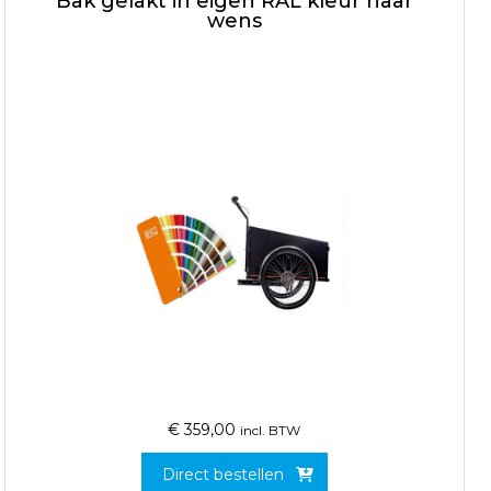
Bak gelakt in eigen RAL kleur naar
wens
€
359,00
incl. BTW
Direct bestellen