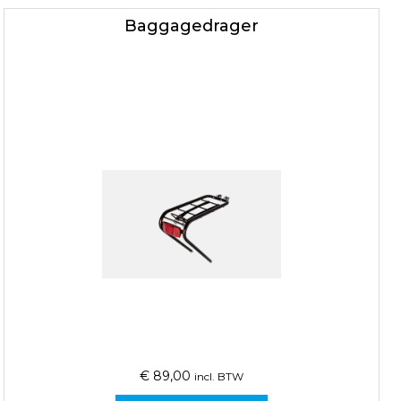
Baggagedrager
€
89,00
incl. BTW