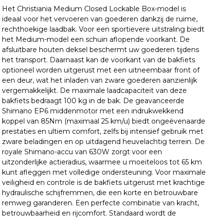
Het Christiania Medium Closed Lockable Box-model is
ideaal voor het vervoeren van goederen dankzij de ruime,
rechthoekige laadbak. Voor een sportievere uitstraling biedt
het Medium-model een schuin aflopende voorkant. De
afsluitbare houten deksel beschermt uw goederen tijdens
het transport. Daarnaast kan de voorkant van de bakfiets
optioneel worden uitgerust met een uitneembaar front of
een deur, wat het inladen van zware goederen aanzienlijk
vergemakkelijkt. De maximale laadcapaciteit van deze
bakfiets bedraagt 100 kg in de bak. De geavanceerde
Shimano EP6 middenmotor met een indrukwekkend
koppel van 85Nm (maximaal 25 km/u) biedt ongeëvenaarde
prestaties en ultiem comfort, zelfs bij intensief gebruik met
zware beladingen en op uitdagend heuvelachtig terrein. De
royale Shimano-accu van 630W zorgt voor een
uitzonderlijke actieradius, waarmee u moeiteloos tot 65 km
kunt afleggen met volledige ondersteuning. Voor maximale
veiligheid en controle is de bakfiets uitgerust met krachtige
hydraulische schijfremmen, die een korte en betrouwbare
remweg garanderen. Een perfecte combinatie van kracht,
betrouwbaarheid en rijcomfort. Standaard wordt de