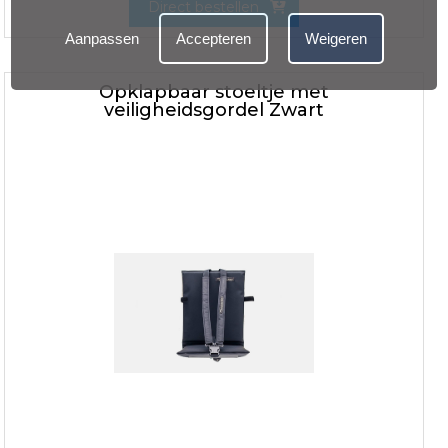
Direct bestellen
Aanpassen
Accepteren
Weigeren
Opklapbaar stoeltje met
veiligheidsgordel Zwart