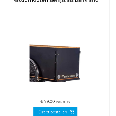
Natuurhouten sierlijst als bankrand
€
79,00
incl. BTW
Direct bestellen