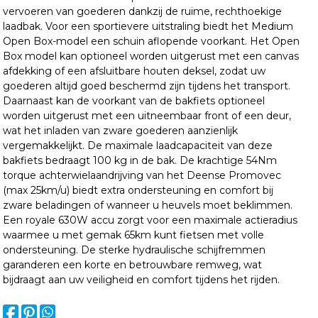
vervoeren van goederen dankzij de ruime, rechthoekige
laadbak. Voor een sportievere uitstraling biedt het Medium
Open Box-model een schuin aflopende voorkant. Het Open
Box model kan optioneel worden uitgerust met een canvas
afdekking of een afsluitbare houten deksel, zodat uw
goederen altijd goed beschermd zijn tijdens het transport.
Daarnaast kan de voorkant van de bakfiets optioneel
worden uitgerust met een uitneembaar front of een deur,
wat het inladen van zware goederen aanzienlijk
vergemakkelijkt. De maximale laadcapaciteit van deze
bakfiets bedraagt 100 kg in de bak. De krachtige 54Nm
torque achterwielaandrijving van het Deense Promovec
(max 25km/u) biedt extra ondersteuning en comfort bij
zware beladingen of wanneer u heuvels moet beklimmen.
Een royale 630W accu zorgt voor een maximale actieradius
waarmee u met gemak 65km kunt fietsen met volle
ondersteuning. De sterke hydraulische schijfremmen
garanderen een korte en betrouwbare remweg, wat
bijdraagt aan uw veiligheid en comfort tijdens het rijden.