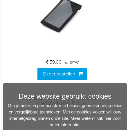
€
39,00
incl. BTW
Direct bestellen
Deze website gebruikt cookies
Christiania IoT GPS Tracker -
diefstalbeveiliging
Om je beter en persoonlijker te helpen, gebruiken wij cookies
en vergelijkbare technieken. Met de cookies volgen wij jouw
internetgedrag binnen onze site. Meer weten?
Klik hier voor
meer informatie
.