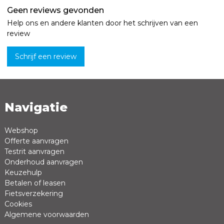
Geen reviews gevonden
Help ons en andere klanten door het schrijven van een
review
Schrijf een review
Navigatie
Naam *
Emailadres *
Webshop
Offerte aanvragen
Review *
Testrit aanvragen
Onderhoud aanvragen
Keuzehulp
Betalen of leasen
Fietsverzekering
Cookies
Algemene voorwaarden