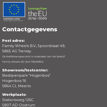
Positieve punten
Negatieve punten
Contactgegevens
Post adres:
Family Wheels B.V., Spoorstraat 49,
5865 AG Tienray
De bakfietsenspecialist is onderdeel van het bedrijf
Family Wheels BV (kvk 73646954)
Showroom/testcenter:
Bedrijvenpark “Hogenbos”
Beoordeling
Hogenbos 16
5864 CL Meerlo
Werkplaats:
Stationsweg 126C
5807 AD Oostrum