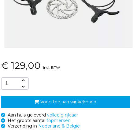
€
129,00
incl. BTW
Voeg toe aan winkelmand
Aan huis geleverd
volledig rijklaar
Het groots aantal
topmerken
Verzending in
Nederland & België