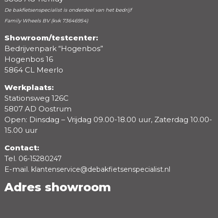
De bakfietsenspecialist is onderdeel van het bedrijf
Family Wheels BV (kvk 73646954)
Showroom/testcenter:
Bedrijvenpark “Hogenbos”
Beoordeling
Hogenbos 16
5864 CL Meerlo
Werkplaats:
Stationsweg 126C
5807 AD Oostrum
Open: Dinsdag – Vrijdag 09.00-18.00 uur, Zaterdag 10.00-
15.00 uur
Contact:
Tel.
06-15280247
E-mail.
klantenservice@debakfietsenspecialist.nl
Adres showroom