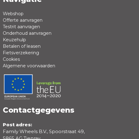
Webshop
Offerte aanvragen
Review *
Testrit aanvragen
Onderhoud aanvragen
Keuzehulp
Betalen of leasen
Fietsverzekering
Cookies
Algemene voorwaarden
Positieve punten
Negatieve punten
Contactgegevens
Post adres:
Family Wheels B.V., Spoorstraat 49,
5865 AG Tienray