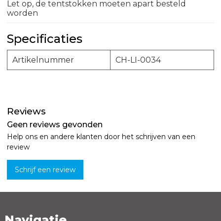
Let op, de tentstokken moeten apart besteld
worden
Specificaties
Artikelnummer
CH-LI-0034
Reviews
Geen reviews gevonden
Help ons en andere klanten door het schrijven van een
review
Schrijf een review
Navigatie
Naam *
Emailadres *