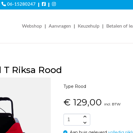
|
|
06-15280247
|
|
|
Webshop
Aanvragen
Keuzehulp
Betalen of l
 T Riksa Rood
Type Rood
€
129,00
incl. BTW
Aan huis geleverd
volledig rijkl