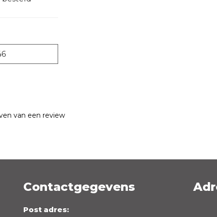
46
jven van een review
Contactgegevens
Adr
Emailadres *
Post adres: