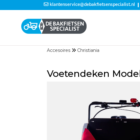
|
klantenservice@debakfietsenspecialist.nl
Accesoires
Christiania
Voetendeken Model