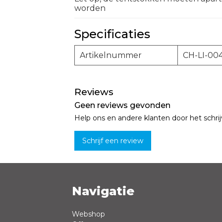
worden
Specificaties
Artikelnummer
CH-LI-00
Reviews
Geen reviews gevonden
Help ons en andere klanten door het schri
Schrijf een review
Navigatie
Naam *
Webshop