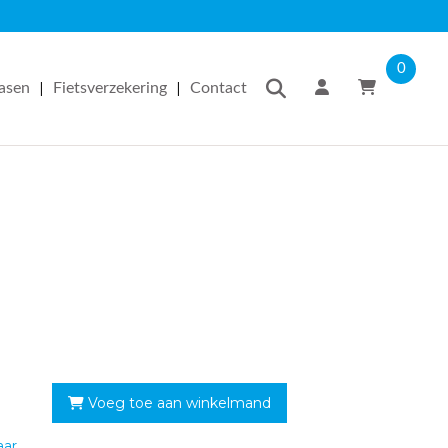
0
|
|
easen
Fietsverzekering
Contact
Voeg toe aan winkelmand
aar