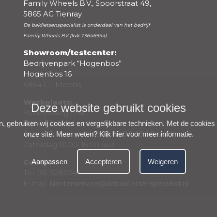
Family Wheels B.V., Spoorstraat 49,
5865 AG Tienray
De bakfietsenspecialist is onderdeel van het bedrijf
Family Wheels BV (kvk 73646954)
Showroom/testcenter:
Bedrijvenpark “Hogenbos”
Hogenbos 16
5864 CL Meerlo
Werkplaats:
Deze website gebruikt cookies
Negatieve punten
Stationsweg 126C
5807 AD Oostrum
n, gebruiken wij cookies en vergelijkbare technieken. Met de cookies
Open: Dinsdag – Vrijdag 09.00-18.00 uur,
onze site. Meer weten?
Klik hier voor meer informatie
.
Zaterdag 10.00-15.00 uur
Contact:
Aanpassen
Accepteren
Weigeren
Tel.
06-15280247
E-mail.
klantenservice@debakfietsenspecialist.nl