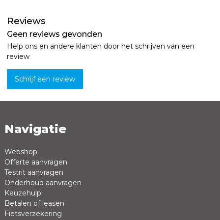
Reviews
Geen reviews gevonden
Help ons en andere klanten door het schrijven van een
review
Schrijf een review
Navigatie
Naam *
Emailadres *
Webshop
Offerte aanvragen
Review *
Testrit aanvragen
Onderhoud aanvragen
Keuzehulp
Betalen of leasen
Fietsverzekering