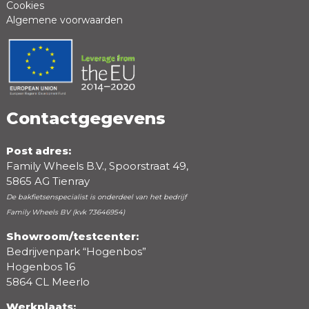
Cookies
Algemene voorwaarden
Positieve punten
Negatieve punten
Contactgegevens
Post adres:
Family Wheels B.V., Spoorstraat 49,
5865 AG Tienray
De bakfietsenspecialist is onderdeel van het bedrijf
Family Wheels BV (kvk 73646954)
Showroom/testcenter:
Bedrijvenpark “Hogenbos”
Beoordeling
Hogenbos 16
5864 CL Meerlo
Werkplaats: