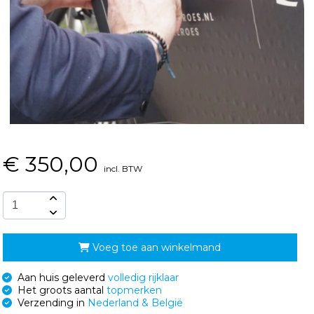
€
350,00
incl. BTW
Voeg toe aan winkelmand
Aan huis geleverd
volledig rijklaar
Het groots aantal
topmerken
Verzending in
Nederland & België