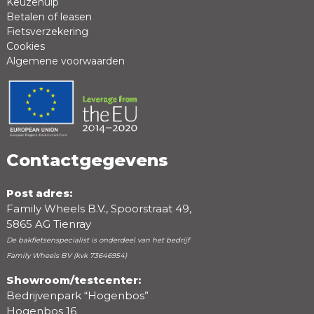
Keuzehulp
Betalen of leasen
Fietsverzekering
Cookies
Algemene voorwaarden
Positieve punten
Negatieve punten
Contactgegevens
Post adres:
Family Wheels B.V., Spoorstraat 49,
5865 AG Tienray
De bakfietsenspecialist is onderdeel van het bedrijf
Family Wheels BV (kvk 73646954)
Showroom/testcenter:
Bedrijvenpark “Hogenbos”
Beoordeling
Hogenbos 16