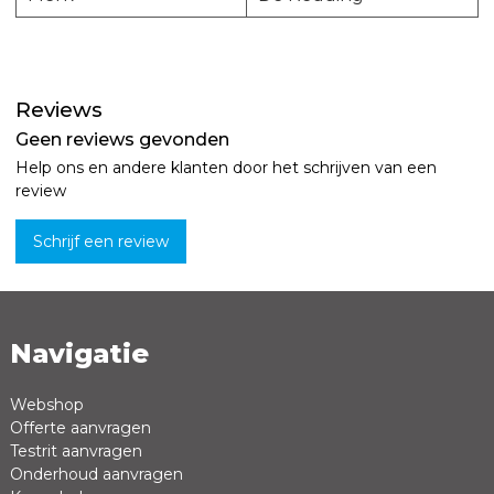
Reviews
Geen reviews gevonden
Help ons en andere klanten door het schrijven van een
review
Schrijf een review
Navigatie
Naam *
Emailadres *
Webshop
Offerte aanvragen
Review *
Testrit aanvragen
Onderhoud aanvragen