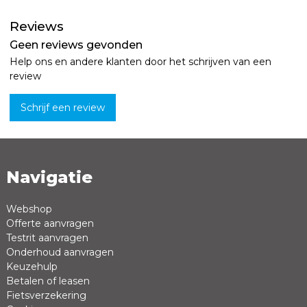
Reviews
Geen reviews gevonden
Help ons en andere klanten door het schrijven van een
review
Schrijf een review
Navigatie
Naam *
Emailadres *
Webshop
Offerte aanvragen
Review *
Testrit aanvragen
Onderhoud aanvragen
Keuzehulp
Betalen of leasen
Fietsverzekering