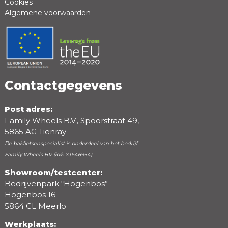
Cookies
Algemene voorwaarden
Positieve punten
Negatieve punten
Contactgegevens
Post adres:
Family Wheels B.V., Spoorstraat 49,
5865 AG Tienray
De bakfietsenspecialist is onderdeel van het bedrijf
Family Wheels BV (kvk 73646954)
Showroom/testcenter:
Bedrijvenpark “Hogenbos”
Beoordeling
Hogenbos 16
5864 CL Meerlo
Werkplaats: