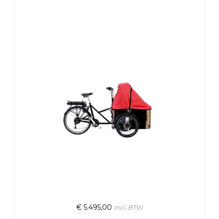
€
5.495,00
incl. BTW