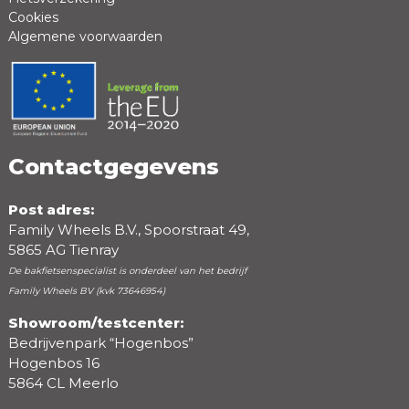
Cookies
Algemene voorwaarden
Positieve punten
Negatieve punten
Contactgegevens
Post adres:
Family Wheels B.V., Spoorstraat 49,
5865 AG Tienray
De bakfietsenspecialist is onderdeel van het bedrijf
Family Wheels BV (kvk 73646954)
Showroom/testcenter:
Bedrijvenpark “Hogenbos”
Beoordeling
Hogenbos 16
5864 CL Meerlo