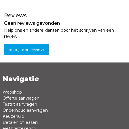
Reviews
Geen reviews gevonden
Help ons en andere klanten door het schrijven van een
review
Schrijf een review
Navigatie
Naam *
Emailadres *
Webshop
Offerte aanvragen
Review *
Testrit aanvragen
Onderhoud aanvragen
Keuzehulp
Betalen of leasen
Fietsverzekering