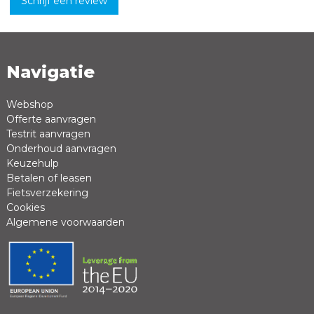
Schrijf een review
Navigatie
Naam *
Emailadres *
Webshop
Offerte aanvragen
Review *
Testrit aanvragen
Onderhoud aanvragen
Keuzehulp
Betalen of leasen
Fietsverzekering
Cookies
Algemene voorwaarden
Positieve punten
Negatieve punten