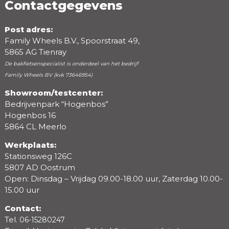
Contactgegevens
Post adres:
Family Wheels B.V., Spoorstraat 49,
5865 AG Tienray
De bakfietsenspecialist is onderdeel van het bedrijf
Family Wheels BV (kvk 73646954)
Showroom/testcenter:
Bedrijvenpark “Hogenbos”
Beoordeling
Hogenbos 16
5864 CL Meerlo
Werkplaats:
Stationsweg 126C
5807 AD Oostrum
Open: Dinsdag – Vrijdag 09.00-18.00 uur, Zaterdag 10.00-
15.00 uur
Contact:
Tel.
06-15280247