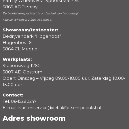
Family Wheels B.V., Spoorstraat 49,
5865 AG Tienray
De bakfietsenspecialist is onderdeel van het bedrijf
Family Wheels BV (kvk 73646954)
Showroom/testcenter:
Bedrijvenpark “Hogenbos”
Beoordeling
Hogenbos 16
5864 CL Meerlo
Werkplaats:
Stationsweg 126C
5807 AD Oostrum
Open: Dinsdag – Vrijdag 09.00-18.00 uur, Zaterdag 10.00-
15.00 uur
Contact:
Tel.
06-15280247
E-mail.
klantenservice@debakfietsenspecialist.nl
Adres showroom