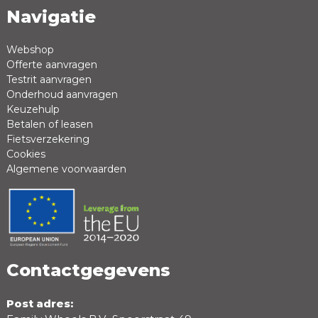
Navigatie
Naam *
Emailadres *
Webshop
Offerte aanvragen
Review *
Testrit aanvragen
Onderhoud aanvragen
Keuzehulp
Betalen of leasen
Fietsverzekering
Cookies
Algemene voorwaarden
Positieve punten
Negatieve punten
Contactgegevens
Post adres: