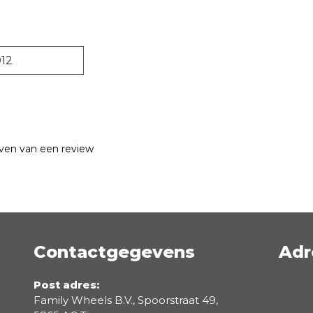
012
jven van een review
Contactgegevens
Adr
Emailadres *
Post adres:
Family Wheels B.V., Spoorstraat 49,