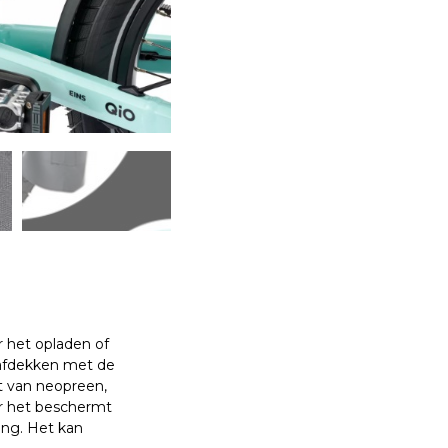
r het opladen of
 afdekken met de
t van neopreen,
ar het beschermt
ing. Het kan