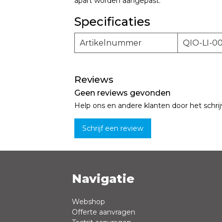
apart worden aangepast.
Specificaties
Artikelnummer
QIO-LI-0
Reviews
Geen reviews gevonden
Help ons en andere klanten door het schri
Schrijf een review
Navigatie
Naam *
Webshop
Offerte aanvragen