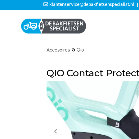
|
klantenservice@debakfietsenspecialist.nl
Accesoires
Qio
QIO Contact Protec