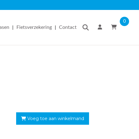
0
|
|
easen
Fietsverzekering
Contact
Voeg toe aan winkelmand