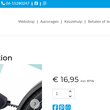
|
|
06-15280247
|
|
|
Webshop
Aanvragen
Keuzehulp
Betalen of l
tion
€
16,95
incl. BTW