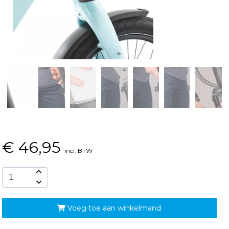
€
46,95
incl. BTW
Voeg toe aan winkelmand