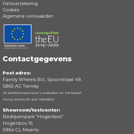
Fietsverzekering
Cookies
Algemene voorwaarden
Positieve punten
Negatieve punten
Contactgegevens
Post adres:
Family Wheels B.V., Spoorstraat 49,
5865 AG Tienray
De bakfietsenspecialist is onderdeel van het bedrijf
Family Wheels BV (kvk 73646954)
Showroom/testcenter:
Bedrijvenpark “Hogenbos”
Beoordeling
Hogenbos 16
5864 CL Meerlo