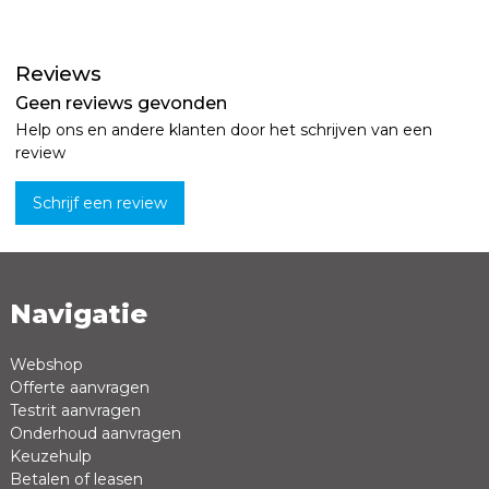
Reviews
Geen reviews gevonden
Help ons en andere klanten door het schrijven van een
review
Schrijf een review
Navigatie
Naam *
Emailadres *
Webshop
Offerte aanvragen
Review *
Testrit aanvragen
Onderhoud aanvragen
Keuzehulp
Betalen of leasen