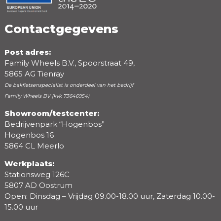
Contactgegevens
Post adres:
Family Wheels B.V., Spoorstraat 49,
5865 AG Tienray
De bakfietsenspecialist is onderdeel van het bedrijf
Family Wheels BV (kvk 73646954)
Showroom/testcenter:
Bedrijvenpark “Hogenbos”
Beoordeling
Hogenbos 16
5864 CL Meerlo
Werkplaats:
Stationsweg 126C
5807 AD Oostrum
Open: Dinsdag – Vrijdag 09.00-18.00 uur, Zaterdag 10.00-
15.00 uur