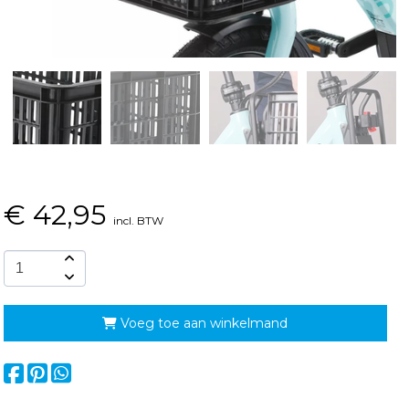
€
42,95
incl. BTW
Voeg toe aan winkelmand