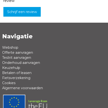
review
Schrijf een review
Navigatie
Naam *
Emailadres *
Webshop
Offerte aanvragen
Review *
Testrit aanvragen
Onderhoud aanvragen
Keuzehulp
Betalen of leasen
Fietsverzekering
Cookies
Algemene voorwaarden
Positieve punten
Negatieve punten