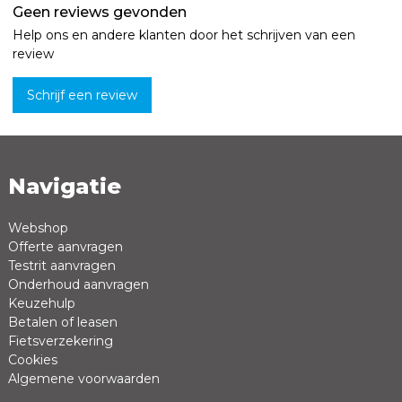
Geen reviews gevonden
Help ons en andere klanten door het schrijven van een
review
Schrijf een review
Navigatie
Naam *
Emailadres *
Webshop
Offerte aanvragen
Review *
Testrit aanvragen
Onderhoud aanvragen
Keuzehulp
Betalen of leasen
Fietsverzekering
Cookies
Algemene voorwaarden