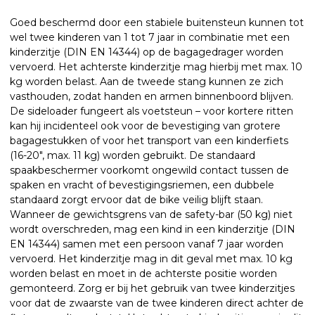
Goed beschermd door een stabiele buitensteun kunnen tot
wel twee kinderen van 1 tot 7 jaar in combinatie met een
kinderzitje (DIN EN 14344) op de bagagedrager worden
vervoerd. Het achterste kinderzitje mag hierbij met max. 10
kg worden belast. Aan de tweede stang kunnen ze zich
vasthouden, zodat handen en armen binnenboord blijven.
De sideloader fungeert als voetsteun – voor kortere ritten
kan hij incidenteel ook voor de bevestiging van grotere
bagagestukken of voor het transport van een kinderfiets
(16-20", max. 11 kg) worden gebruikt. De standaard
spaakbeschermer voorkomt ongewild contact tussen de
spaken en vracht of bevestigingsriemen, een dubbele
standaard zorgt ervoor dat de bike veilig blijft staan.
Wanneer de gewichtsgrens van de safety-bar (50 kg) niet
wordt overschreden, mag een kind in een kinderzitje (DIN
EN 14344) samen met een persoon vanaf 7 jaar worden
vervoerd. Het kinderzitje mag in dit geval met max. 10 kg
worden belast en moet in de achterste positie worden
gemonteerd. Zorg er bij het gebruik van twee kinderzitjes
voor dat de zwaarste van de twee kinderen direct achter de