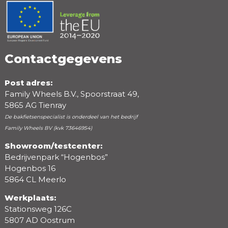
Positieve punten
Negatieve punten
Contactgegevens
Post adres:
Family Wheels B.V., Spoorstraat 49,
5865 AG Tienray
De bakfietsenspecialist is onderdeel van het bedrijf
Family Wheels BV (kvk 73646954)
Showroom/testcenter:
Bedrijvenpark “Hogenbos”
Beoordeling
Hogenbos 16
5864 CL Meerlo
Werkplaats:
Stationsweg 126C
5807 AD Oostrum