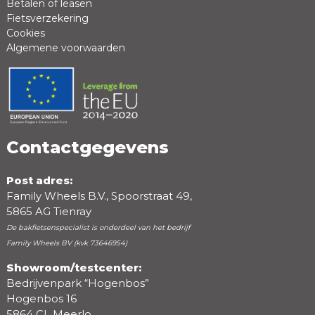
Betalen of leasen
Fietsverzekering
Cookies
Algemene voorwaarden
Positieve punten
Negatieve punten
Contactgegevens
Post adres:
Family Wheels B.V., Spoorstraat 49,
5865 AG Tienray
De bakfietsenspecialist is onderdeel van het bedrijf
Family Wheels BV (kvk 73646954)
Showroom/testcenter:
Bedrijvenpark “Hogenbos”
Beoordeling
Hogenbos 16
5864 CL Meerlo