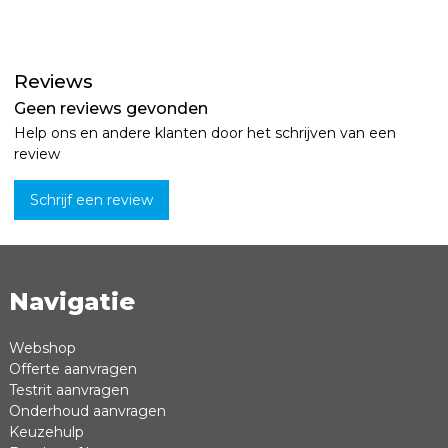
Reviews
Geen reviews gevonden
Help ons en andere klanten door het schrijven van een
review
Schrijf een review
Navigatie
Naam *
Emailadres *
Webshop
Offerte aanvragen
Review *
Testrit aanvragen
Onderhoud aanvragen
Keuzehulp