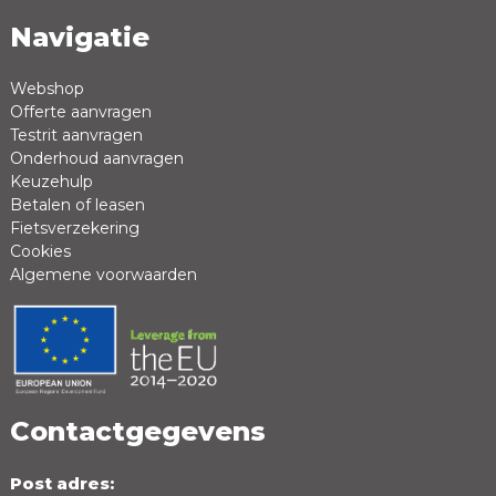
Navigatie
Naam *
Emailadres *
Webshop
Offerte aanvragen
Review *
Testrit aanvragen
Onderhoud aanvragen
Keuzehulp
Betalen of leasen
Fietsverzekering
Cookies
Algemene voorwaarden
Positieve punten
Negatieve punten
Contactgegevens
Post adres: