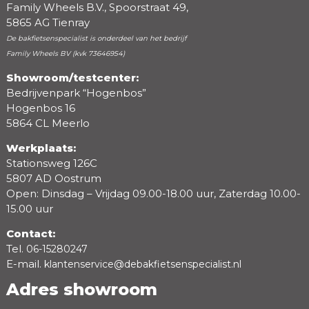
Family Wheels B.V., Spoorstraat 49,
5865 AG Tienray
De bakfietsenspecialist is onderdeel van het bedrijf
Family Wheels BV (kvk 73646954)
Showroom/testcenter:
Bedrijvenpark “Hogenbos”
Beoordeling
Hogenbos 16
5864 CL Meerlo
Werkplaats:
Stationsweg 126C
5807 AD Oostrum
Open: Dinsdag – Vrijdag 09.00-18.00 uur, Zaterdag 10.00-
15.00 uur
Contact:
Tel.
06-15280247
E-mail.
klantenservice@debakfietsenspecialist.nl
Adres showroom