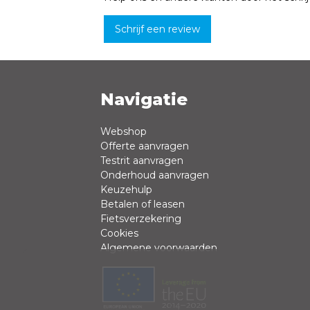
Schrijf een review
Navigatie
Naam *
Webshop
Offerte aanvragen
Review *
Testrit aanvragen
Onderhoud aanvragen
Keuzehulp
Betalen of leasen
Fietsverzekering
Cookies
Algemene voorwaarden
Positieve punten