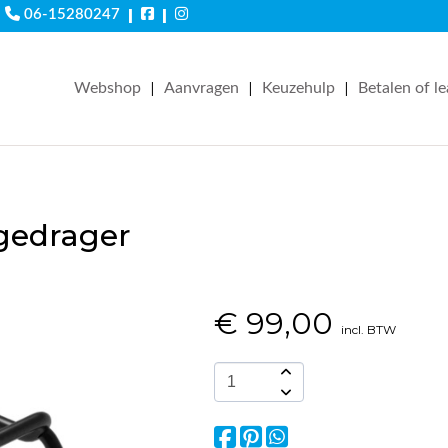
|
|
06-15280247
|
|
|
Webshop
Aanvragen
Keuzehulp
Betalen of l
gedrager
€
99,00
incl. BTW