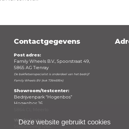
Contactgegevens
Adr
Emailadres *
Post adres:
Family Wheels B.V., Spoorstraat 49,
5865 AG Tienray
De bakfietsenspecialist is onderdeel van het bedrijf
Family Wheels BV (kvk 73646954)
Showroom/testcenter:
Bedrijvenpark “Hogenbos”
Hogenbos 16
5864 CL Meerlo
Werkplaats:
Deze website gebruikt cookies
Negatieve punten
Stationsweg 126C