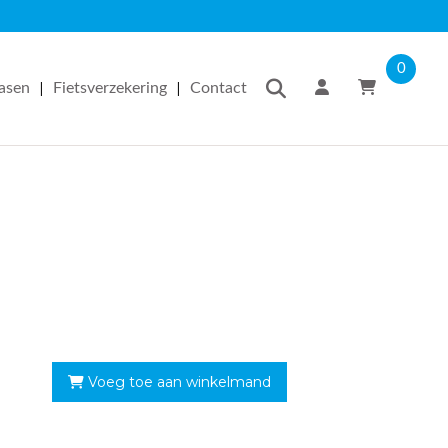
0
|
|
easen
Fietsverzekering
Contact
Voeg toe aan winkelmand