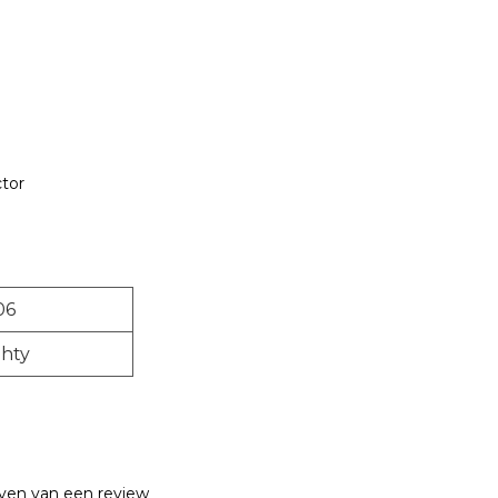
ctor
06
hty
jven van een review