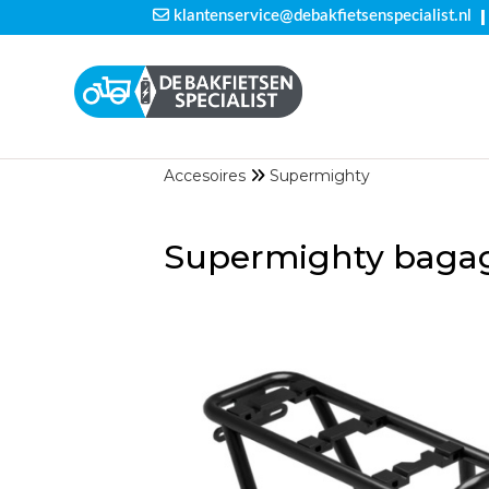
|
klantenservice@debakfietsenspecialist.nl
Accesoires
Supermighty
Supermighty baga