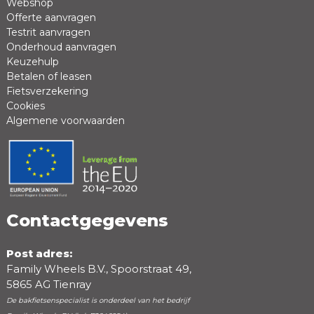
Webshop
Offerte aanvragen
Review *
Testrit aanvragen
Onderhoud aanvragen
Keuzehulp
Betalen of leasen
Fietsverzekering
Cookies
Algemene voorwaarden
Positieve punten
Negatieve punten
Contactgegevens
Post adres:
Family Wheels B.V., Spoorstraat 49,
5865 AG Tienray
De bakfietsenspecialist is onderdeel van het bedrijf