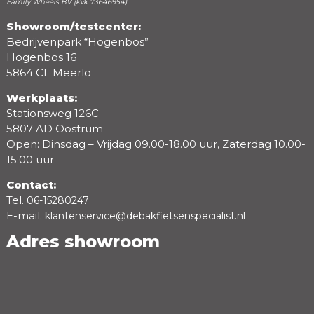
Family Wheels BV (kvk 73646954)
Showroom/testcenter:
Bedrijvenpark “Hogenbos”
Beoordeling
Hogenbos 16
5864 CL Meerlo
Werkplaats:
Stationsweg 126C
5807 AD Oostrum
Open: Dinsdag – Vrijdag 09.00-18.00 uur, Zaterdag 10.00-
15.00 uur
Contact:
Tel.
06-15280247
E-mail.
klantenservice@debakfietsenspecialist.nl
Adres showroom