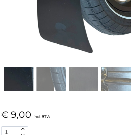
€
9,00
incl. BTW