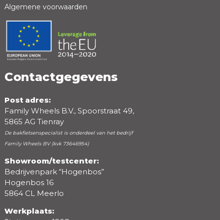
Algemene voorwaarden
Positieve punten
Negatieve punten
Contactgegevens
Post adres:
Family Wheels B.V., Spoorstraat 49,
5865 AG Tienray
De bakfietsenspecialist is onderdeel van het bedrijf
Family Wheels BV (kvk 73646954)
Showroom/testcenter:
Bedrijvenpark “Hogenbos”
Beoordeling
Hogenbos 16
5864 CL Meerlo
Werkplaats: