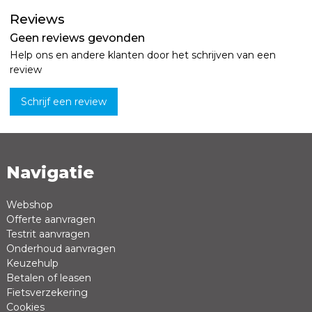
Reviews
Geen reviews gevonden
Help ons en andere klanten door het schrijven van een
review
Schrijf een review
Navigatie
Naam *
Emailadres *
Webshop
Offerte aanvragen
Review *
Testrit aanvragen
Onderhoud aanvragen
Keuzehulp
Betalen of leasen
Fietsverzekering
Cookies