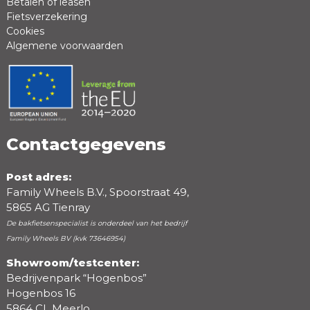
Betalen of leasen
Fietsverzekering
Cookies
Algemene voorwaarden
Positieve punten
Negatieve punten
Contactgegevens
Post adres:
Family Wheels B.V., Spoorstraat 49,
5865 AG Tienray
De bakfietsenspecialist is onderdeel van het bedrijf
Family Wheels BV (kvk 73646954)
Showroom/testcenter:
Bedrijvenpark “Hogenbos”
Beoordeling
Hogenbos 16
5864 CL Meerlo