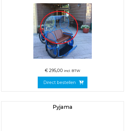
€
295,00
incl. BTW
Direct bestellen
Pyjama