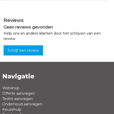
Reviews
Geen reviews gevonden
Help ons en andere klanten door het schrijven van een
review
Schrijf een review
Navigatie
Naam *
Emailadres *
Webshop
Offerte aanvragen
Review *
Testrit aanvragen
Onderhoud aanvragen
Keuzehulp