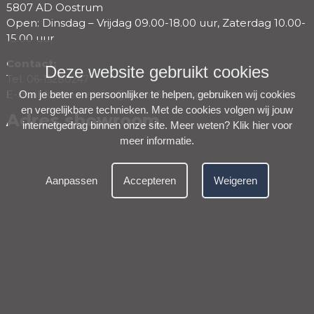
5807 AD Oostrum
Open: Dinsdag – Vrijdag 09.00-18.00 uur, Zaterdag 10.00-
15.00 uur
Contact:
Deze website gebruikt cookies
Tel.
06-15280247
E-mail.
Om je beter en persoonlijker te helpen, gebruiken wij cookies
klantenservice@debakfietsenspecialist.nl
en vergelijkbare technieken. Met de cookies volgen wij jouw
Adres showroom
internetgedrag binnen onze site. Meer weten?
Klik hier voor
meer informatie
.
Aanpassen
Accepteren
Weigeren