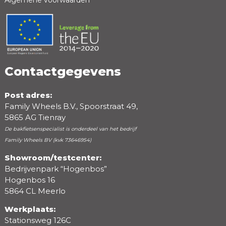
Positieve punten
Negatieve punten
Contactgegevens
Post adres:
Family Wheels B.V., Spoorstraat 49,
5865 AG Tienray
De bakfietsenspecialist is onderdeel van het bedrijf
Family Wheels BV (kvk 73646954)
Showroom/testcenter:
Bedrijvenpark “Hogenbos”
Beoordeling
Hogenbos 16
5864 CL Meerlo
Werkplaats:
Stationsweg 126C