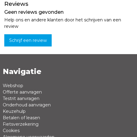
Reviews
Geen reviews gevonden
Help ons en andere klanten door het schrijven van een
review
Schrijf een review
Navigatie
Naam *
Emailadres *
Webshop
Offerte aanvragen
Review *
Testrit aanvragen
Onderhoud aanvragen
Keuzehulp
Betalen of leasen
Fietsverzekering
Cookies
Algemene voorwaarden