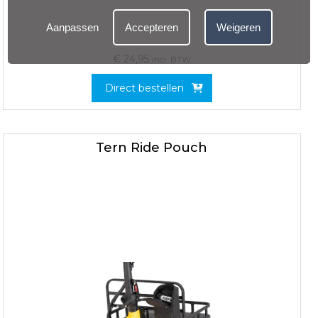
Aanpassen
Accepteren
Weigeren
€
24,95
incl. BTW
Direct bestellen
Tern Ride Pouch