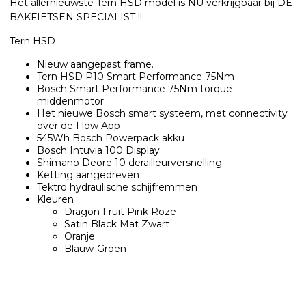
Het allernieuwste Tern HSD model is NU verkrijgbaar bij DE
BAKFIETSEN SPECIALIST !!
Tern HSD
Nieuw aangepast frame.
Tern HSD P10 Smart Performance 75Nm
Bosch Smart Performance 75Nm torque
middenmotor
Het nieuwe Bosch smart systeem, met connectivity
over de Flow App
545Wh Bosch Powerpack akku
Bosch Intuvia 100 Display
Shimano Deore 10 derailleurversnelling
Ketting aangedreven
Tektro hydraulische schijfremmen
Kleuren
Dragon Fruit Pink Roze
Satin Black Mat Zwart
Oranje
Blauw-Groen