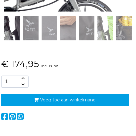
€
174,95
incl. BTW
Voeg toe aan winkelmand