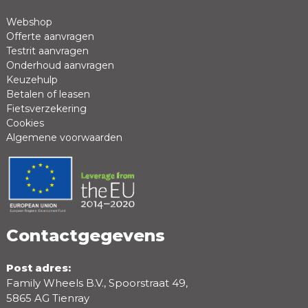
Webshop
Offerte aanvragen
Review *
Testrit aanvragen
Onderhoud aanvragen
Keuzehulp
Betalen of leasen
Fietsverzekering
Cookies
Algemene voorwaarden
Positieve punten
Negatieve punten
Contactgegevens
Post adres:
Family Wheels B.V., Spoorstraat 49,
5865 AG Tienray