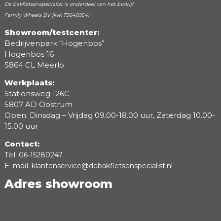
De bakfietsenspecialist is onderdeel van het bedrijf
Family Wheels BV (kvk 73646954)
Showroom/testcenter:
Bedrijvenpark “Hogenbos”
Beoordeling
Hogenbos 16
5864 CL Meerlo
Werkplaats:
Stationsweg 126C
5807 AD Oostrum
Open: Dinsdag – Vrijdag 09.00-18.00 uur, Zaterdag 10.00-
15.00 uur
Contact:
Tel.
06-15280247
E-mail.
klantenservice@debakfietsenspecialist.nl
Adres showroom