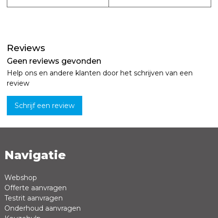
Reviews
Geen reviews gevonden
Help ons en andere klanten door het schrijven van een
review
Schrijf een review
Navigatie
Naam *
Emailadres *
Webshop
Offerte aanvragen
Review *
Testrit aanvragen
Onderhoud aanvragen