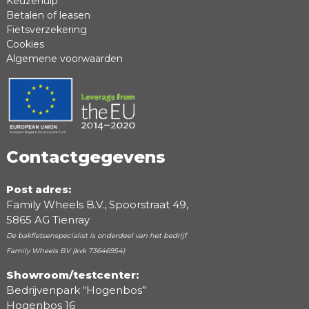
Keuzehulp
Betalen of leasen
Fietsverzekering
Cookies
Algemene voorwaarden
Positieve punten
Negatieve punten
Contactgegevens
Post adres:
Family Wheels B.V., Spoorstraat 49,
5865 AG Tienray
De bakfietsenspecialist is onderdeel van het bedrijf
Family Wheels BV (kvk 73646954)
Showroom/testcenter:
Bedrijvenpark “Hogenbos”
Beoordeling
Hogenbos 16