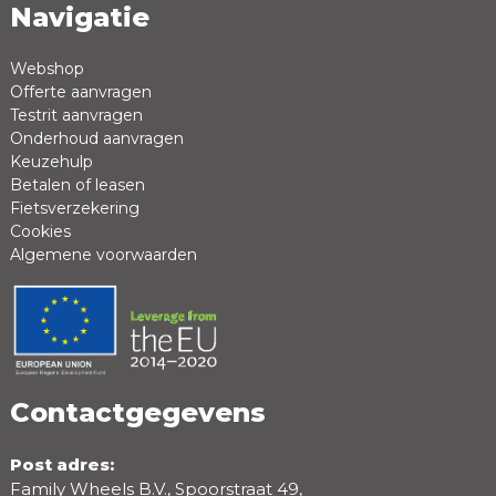
Navigatie
Naam *
Emailadres *
Webshop
Offerte aanvragen
Review *
Testrit aanvragen
Onderhoud aanvragen
Keuzehulp
Betalen of leasen
Fietsverzekering
Cookies
Algemene voorwaarden
Positieve punten
Negatieve punten
Contactgegevens
Post adres:
Family Wheels B.V., Spoorstraat 49,