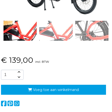
€
139,00
incl. BTW
Voeg toe aan winkelmand