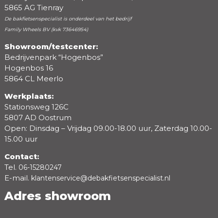
5865 AG Tienray
De bakfietsenspecialist is onderdeel van het bedrijf
Family Wheels BV (kvk 73646954)
Showroom/testcenter:
Bedrijvenpark “Hogenbos”
Beoordeling
Hogenbos 16
5864 CL Meerlo
Werkplaats:
Stationsweg 126C
5807 AD Oostrum
Open: Dinsdag – Vrijdag 09.00-18.00 uur, Zaterdag 10.00-
15.00 uur
Contact:
Tel.
06-15280247
E-mail.
klantenservice@debakfietsenspecialist.nl
Adres showroom