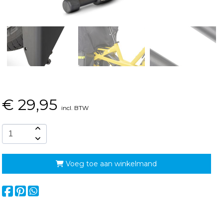
€
29,95
incl. BTW
Voeg toe aan winkelmand