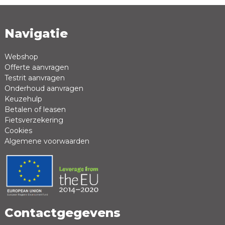
Navigatie
Naam *
Emailadres *
Webshop
Offerte aanvragen
Review *
Testrit aanvragen
Onderhoud aanvragen
Keuzehulp
Betalen of leasen
Fietsverzekering
Cookies
Algemene voorwaarden
Positieve punten
Negatieve punten
Contactgegevens