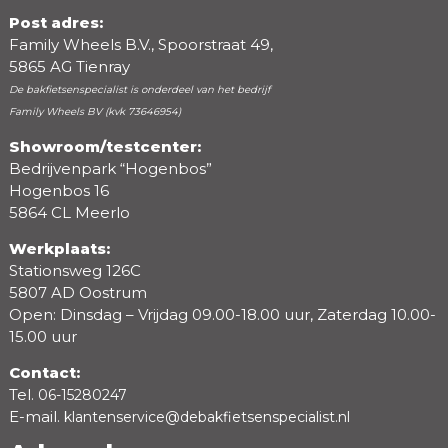
Post adres:
Family Wheels B.V., Spoorstraat 49,
5865 AG Tienray
De bakfietsenspecialist is onderdeel van het bedrijf
Family Wheels BV (kvk 73646954)
Showroom/testcenter:
Bedrijvenpark “Hogenbos”
Beoordeling
Hogenbos 16
5864 CL Meerlo
Werkplaats:
Stationsweg 126C
5807 AD Oostrum
Open: Dinsdag – Vrijdag 09.00-18.00 uur, Zaterdag 10.00-
15.00 uur
Contact:
Tel.
06-15280247
E-mail.
klantenservice@debakfietsenspecialist.nl