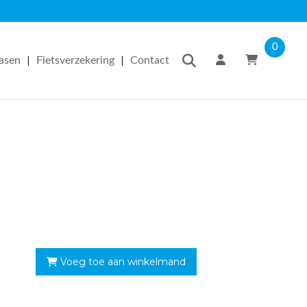
0
|
|
easen
Fietsverzekering
Contact
Voeg toe aan winkelmand