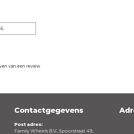
56
jven van een review
Contactgegevens
Adr
Emailadres *
Post adres:
Family Wheels B.V., Spoorstraat 49,