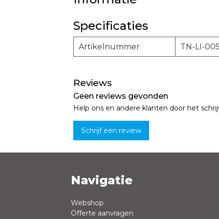
Specificaties
Artikelnummer
TN-LI-00
Reviews
Geen reviews gevonden
Help ons en andere klanten door het schri
Schrijf een review
Navigatie
Naam *
Webshop
Offerte aanvragen