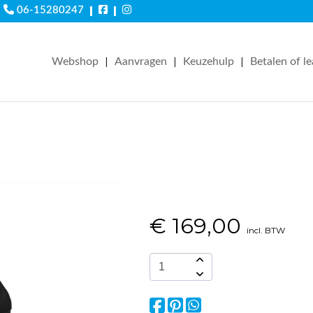
|
|
06-15280247
|
|
|
Webshop
Aanvragen
Keuzehulp
Betalen of l
€
169,00
incl. BTW