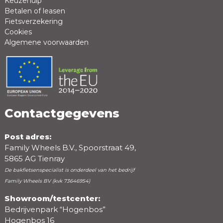
Keuzehulp
Betalen of leasen
Fietsverzekering
Cookies
Algemene voorwaarden
Positieve punten
Negatieve punten
Contactgegevens
Post adres:
Family Wheels B.V., Spoorstraat 49,
5865 AG Tienray
De bakfietsenspecialist is onderdeel van het bedrijf
Family Wheels BV (kvk 73646954)
Showroom/testcenter:
Bedrijvenpark “Hogenbos”
Beoordeling
Hogenbos 16