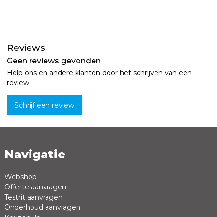
Reviews
Geen reviews gevonden
Help ons en andere klanten door het schrijven van een
review
Schrijf een review
Navigatie
Naam *
Emailadres *
Webshop
Offerte aanvragen
Review *
Testrit aanvragen
Onderhoud aanvragen