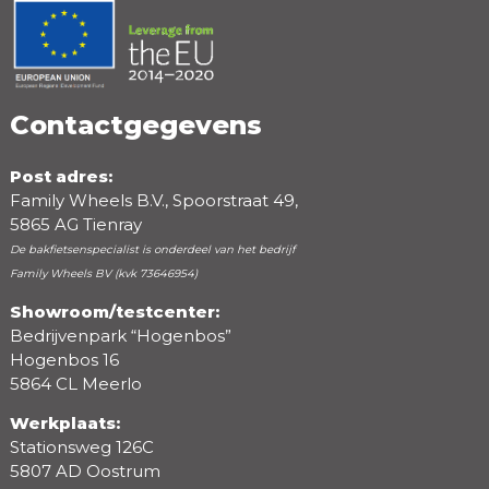
Positieve punten
Negatieve punten
Contactgegevens
Post adres:
Family Wheels B.V., Spoorstraat 49,
5865 AG Tienray
De bakfietsenspecialist is onderdeel van het bedrijf
Family Wheels BV (kvk 73646954)
Showroom/testcenter:
Bedrijvenpark “Hogenbos”
Beoordeling
Hogenbos 16
5864 CL Meerlo
Werkplaats:
Stationsweg 126C
5807 AD Oostrum