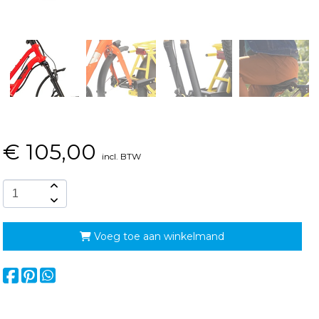
€
105,00
incl. BTW
Voeg toe aan winkelmand