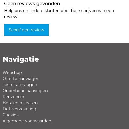
Geen reviews gevonden
Help ons en andere klanten door het schrijven van een
review
Schrijf een review
Navigatie
Naam *
Emailadres *
Webshop
Offerte aanvragen
Review *
Testrit aanvragen
Onderhoud aanvragen
Keuzehulp
Betalen of leasen
Fietsverzekering
Cookies
Algemene voorwaarden