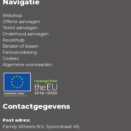
Navigatie
Naam *
Emailadres *
Webshop
Offerte aanvragen
Review *
Testrit aanvragen
Onderhoud aanvragen
Keuzehulp
Betalen of leasen
Fietsverzekering
Cookies
Algemene voorwaarden
Positieve punten
Negatieve punten
Contactgegevens
Post adres:
Family Wheels B.V., Spoorstraat 49,