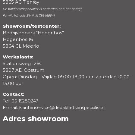
5865 AG Tienray
De bakfietsenspecialist is onderdeel van het bedrijf
Family Wheels BV (kvk 73646954)
Showroom/testcenter:
Bedrijvenpark “Hogenbos”
Beoordeling
Hogenbos 16
5864 CL Meerlo
Werkplaats:
Stationsweg 126C
5807 AD Oostrum
Open: Dinsdag – Vrijdag 09.00-18.00 uur, Zaterdag 10.00-
15.00 uur
Contact:
Tel.
06-15280247
E-mail.
klantenservice@debakfietsenspecialist.nl
Adres showroom