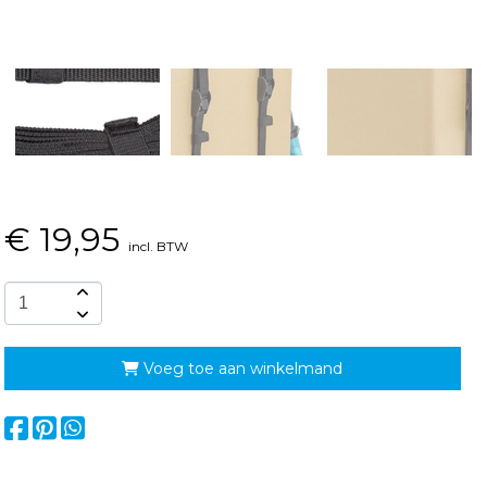
€
19,95
incl. BTW
Voeg toe aan winkelmand