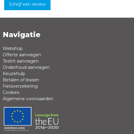
Schrijf een review
Navigatie
Naam *
Emailadres *
Webshop
Offerte aanvragen
Review *
Testrit aanvragen
Onderhoud aanvragen
Keuzehulp
Betalen of leasen
Fietsverzekering
Cookies
Algemene voorwaarden
Positieve punten
Negatieve punten