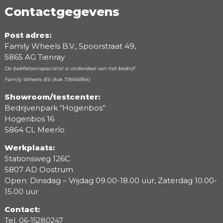
Contactgegevens
Post adres:
Family Wheels B.V., Spoorstraat 49,
5865 AG Tienray
De bakfietsenspecialist is onderdeel van het bedrijf
Family Wheels BV (kvk 73646954)
Showroom/testcenter:
Bedrijvenpark “Hogenbos”
Beoordeling
Hogenbos 16
5864 CL Meerlo
Werkplaats:
Stationsweg 126C
5807 AD Oostrum
Open: Dinsdag – Vrijdag 09.00-18.00 uur, Zaterdag 10.00-
15.00 uur
Contact:
Tel.
06-15280247